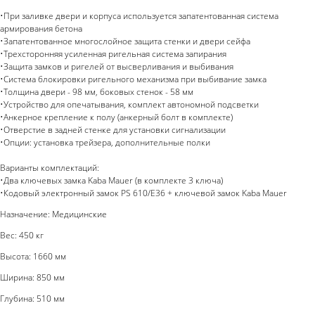
•При заливке двери и корпуса используется запатентованная система
армирования бетона
•Запатентованное многослойное защита стенки и двери сейфа
•Трехсторонняя усиленная ригельная система запирания
•Защита замков и ригелей от высверливания и выбивания
•Система блокировки ригельного механизма при выбивание замка
•Толщина двери - 98 мм, боковых стенок - 58 мм
•Устройство для опечатывания, комплект автономной подсветки
•Анкерное крепление к полу (анкерный болт в комплекте)
•Отверстие в задней стенке для установки сигнализации
•Опции: установка трейзера, дополнительные полки
Варианты комплектаций:
•Два ключевых замка Kaba Mauer (в комплекте 3 ключа)
•Кодовый электронный замок PS 610/E36 + ключевой замок Kaba Mauer
Назначение: Медицинские
Вес: 450 кг
Высота: 1660 мм
Ширина: 850 мм
Глубина: 510 мм