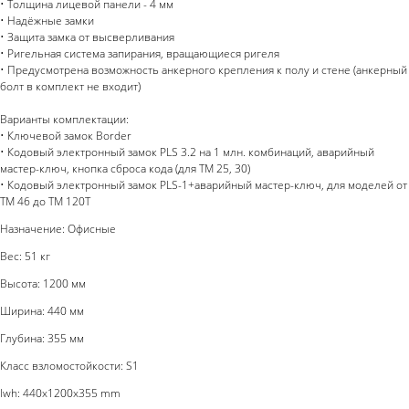
• Толщина лицевой панели - 4 мм
• Надёжные замки
• Защита замка от высверливания
• Ригельная система запирания, вращающиеся ригеля
• Предусмотрена возможность анкерного крепления к полу и стене (анкерный
болт в комплект не входит)
Варианты комплектации:
• Ключевой замок Border
• Кодовый электронный замок PLS 3.2 на 1 млн. комбинаций, аварийный
мастер-ключ, кнопка сброса кода (для ТМ 25, 30)
• Кодовый электронный замок PLS-1+аварийный мастер-ключ, для моделей от
ТМ 46 до ТМ 120Т
Назначение: Офисные
Вес: 51 кг
Высота: 1200 мм
Ширина: 440 мм
Глубина: 355 мм
Класс взломостойкости: S1
lwh: 440x1200x355 mm