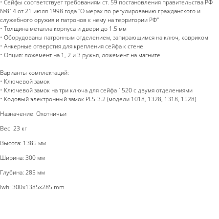
• Сейфы соответствует требованиям ст. 59 постановления правительства РФ
№814 от 21 июля 1998 года "О мерах по регулированию гражданского и
служебного оружия и патронов к нему на территории РФ"
• Толщина металла корпуса и двери до 1.5 мм
• Оборудованы патронным отделением, запирающимся на ключ, ковриком
• Анкерные отверстия для крепления сейфа к стене
• Опция: ложемент на 1, 2 и 3 ружья, ложемент на магните
Варианты комплектаций:
• Ключевой замок
• Ключевой замок на три ключа для сейфа 1520 с двумя отделениями
• Кодовый электронный замок PLS-3.2 (модели 1018, 1328, 1318, 1528)
Назначение: Охотничьи
Вес: 23 кг
Высота: 1385 мм
Ширина: 300 мм
Глубина: 285 мм
lwh: 300x1385x285 mm