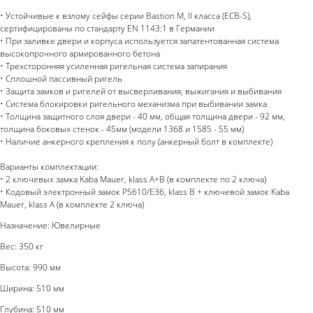
• Устойчивые к взлому сейфы серии Bastion M, II класса (ECB-S),
сертифицированы по стандарту EN 1143:1 в Германии
• При заливке двери и корпуса используется запатентованная система
высокопрочного армированного бетона
• Трехсторонняя усиленная ригельная система запирания
• Сплошной пассивный ригель
• Защита замков и ригелей от высверливания, выжигания и выбивания
• Система блокировки ригельного механизма при выбивании замка
• Толщина защитного слоя двери - 40 мм, общая толщина двери - 92 мм,
толщина боковых стенок - 45мм (модели 1368 и 1585 - 55 мм)
• Наличие анкерного крепления к полу (анкерный болт в комплекте)
Варианты комплектации:
• 2 ключевых замка Kaba Mauer, klass A+B (в комплекте по 2 ключа)
• Кодовый электронный замок PS610/E36, klass B + ключевой замок Kaba
Mauer, klass A (в комплекте 2 ключа)
Назначение: Ювелирные
Вес: 350 кг
Высота: 990 мм
Ширина: 510 мм
Глубина: 510 мм