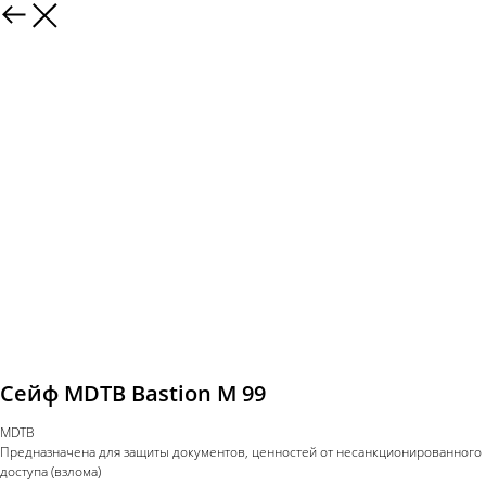
Сейф MDTB Bastion M 99
MDTB
Предназначена для защиты документов, ценностей от несанкционированного
доступа (взлома)