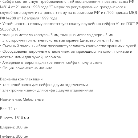
• Сейфы соответствует требованиям ст. 59 постановления правительства РФ
№814 от 21 июля 1998 года "О мерах по регулированию гражданского и
служебного оружия и патронов к нему на территории РФ" и п.166 приказа МВД
РФ №288 от 12 апреля 1999 года
• Устойчивость к взлому соответствует классу оружейных сейфов А1 по ГОСТ Р
56367-2015
• толщина металла корпуса - 3 мм, толщина металла двери - 5 мм
• 3-х сторонняя ригельная система запирания (диаметр ригеля 18 мм)
• Съёмный полочный блок позволяет увеличить количество хранимых ружей
• Оборудованы патронным отделением, запирающимся на ключ, полками и
ложементами для ружей, ковриком
• Анкерные отверстия для крепления сейфа к полу и стене
• Опция: ложемент на магните
Варианты комплектаций:
• ключевой замок для сейфа с двумя отделениями
• электронный замок для сейфа с двумя отделениями
Назначение: Мебельные
Вес: 72 кг
Высота: 1610 мм
Ширина: 300 мм
Глубина: 300 мм