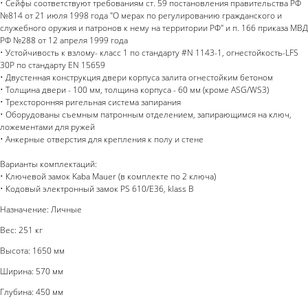
• Сейфы соответствуют требованиям ст. 59 постановления правительства РФ
№814 от 21 июля 1998 года "О мерах по регулированию гражданского и
служебного оружия и патронов к нему на территории РФ" и п. 166 приказа МВД
РФ №288 от 12 апреля 1999 года
• Устойчивость к взлому- класс 1 по стандарту #N 1143-1, огнестойкость-LFS
30P по стандарту EN 15659
• Двустенная конструкция двери корпуса залита огнестойким бетоном
• Толщина двери - 100 мм, толщина корпуса - 60 мм (кроме ASG/WS3)
• Трехсторонняя ригельная система запирания
• Оборудованы съемным патронным отделением, запирающимся на ключ,
ложементами для ружей
• Анкерные отверстия для крепления к полу и стене
Варианты комплектаций:
• Ключевой замок Kaba Mauer (в комплекте по 2 ключа)
• Кодовый электронный замок PS 610/E36, klass B
Назначение: Личные
Вес: 251 кг
Высота: 1650 мм
Ширина: 570 мм
Глубина: 450 мм