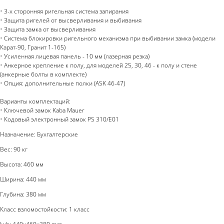
• 3-х сторонняя ригельная система запирания
• Защита ригелей от высверливания и выбивания
• Защита замка от высверливания
• Система блокировки ригельного механизма при выбивании замка (модели
Карат-90, Гранит 1-165)
• Усиленная лицевая панель - 10 мм (лазерная резка)
• Анкерное крепление к полу, для моделей 25, 30, 46 - к полу и стене
(анкерные болты в комплекте)
• Опция: дополнительные полки (ASK 46-47)
Варианты комплектаций:
• Ключевой замок Kaba Mauer
• Кодовый электронный замок PS 310/E01
Назначение: Бухгалтерские
Вес: 90 кг
Высота: 460 мм
Ширина: 440 мм
Глубина: 380 мм
Класс взломостойкости: 1 класс