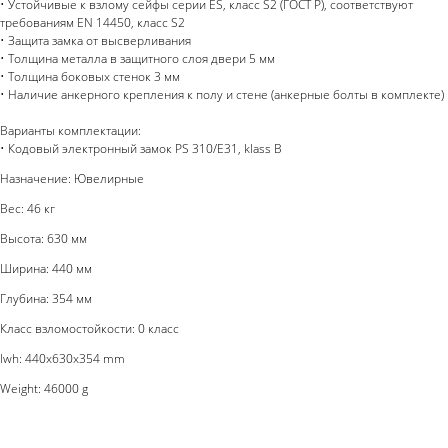
• Устойчивые к взлому сейфы серии ES, класс S2 (ГОСТ Р), соответствуют
требованиям EN 14450, класс S2
• Защита замка от высверливания
• Толщина металла в защитного слоя двери 5 мм
• Толщина боковых стенок 3 мм
• Наличие анкерного крепления к полу и стене (анкерные болты в комплекте)
Варианты комплектации:
• Кодовый электронный замок PS 310/E31, klass B
Назначение: Ювелирные
Вес: 46 кг
Высота: 630 мм
Ширина: 440 мм
Глубина: 354 мм
Класс взломостойкости: 0 класс
lwh: 440x630x354 mm
Weight: 46000 g