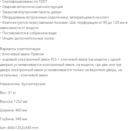
• Сертифицированы по ГОСТ
• Сварная металлическая конструкция
• Закрытая внутренняя панель двери
• Оборудованы встроенным отделением, запирающимся на ключ
• Комплектуются переставными полками. Шаг перфорации от 90 до 120 мм в
зависимости от модели
• Поставляются в собранном виде
• Опция: дополнительные полки
Варианты комплектации
• Ключевой замок Практик
• кодовый электронный замок PLS + ключевой замок (на модели с одной
дверью устанавливается электронный замок, на модели, где две или три
двери электронный замок устанавливается только на верхнюю дверь, на
остальные - ключевой замок
Назначение: Бухгалтерские
Вес: 31 кг
Высота: 1252 мм
Ширина: 460 мм
Глубина: 340 мм
lwh: 460x1252x340 mm