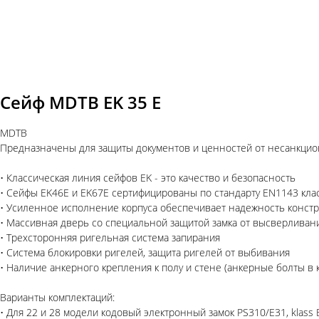
Сейф MDTB EK 35 E
MDTB
Предназначены для защиты документов и ценностей от несанкцион
• Классическая линия сейфов EK - это качество и безопасность
• Сейфы EK46E и EK67E сертифицированы по стандарту EN1143 класс
• Усиленное исполнение корпуса обеспечивает надежность констр
• Массивная дверь со специальной защитой замка от высверливан
• Трехсторонняя ригельная система запирания
• Система блокировки ригелей, защита ригелей от выбивания
• Наличие анкерного крепления к полу и стене (анкерные болты в 
Варианты комплектаций:
• Для 22 и 28 модели кодовый электронный замок PS310/E31, klass 