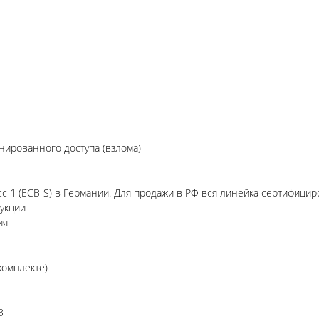
ированного доступа (взлома)
 1 (ECB-S) в Германии. Для продажи в РФ вся линейка сертифициро
укции
ия
комплекте)
B