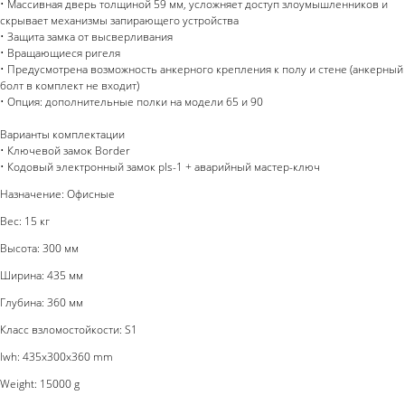
• Массивная дверь толщиной 59 мм, усложняет доступ злоумышленников и
скрывает механизмы запирающего устройства
• Защита замка от высверливания
• Вращающиеся ригеля
• Предусмотрена возможность анкерного крепления к полу и стене (анкерный
болт в комплект не входит)
• Опция: дополнительные полки на модели 65 и 90
Варианты комплектации
• Ключевой замок Border
• Кодовый электронный замок pls-1 + аварийный мастер-ключ
Назначение: Офисные
Вес: 15 кг
Высота: 300 мм
Ширина: 435 мм
Глубина: 360 мм
Класс взломостойкости: S1
lwh: 435x300x360 mm
Weight: 15000 g