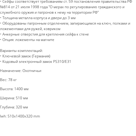
• Сейфы соответствует требованиям ст. 59 постановления правительства РФ
№814 от 21 июля 1998 года "О мерах по регулированию гражданского и
служебного оружия и патронов к нему на территории РФ"
• Толщина металла корпуса и двери до 3 мм
• Оборудованы патронным отделением, запирающимся на ключ, полками и
ложементами для ружей, ковриком
• Анкерные отверстия для крепления сейфа к стене
• Опция: ложементы на магните
Варианты комплектаций:
• Ключевой замок (Германия)
• Кодовый электронный замок PS310/E31
Назначение: Охотничьи
Вес: 78 кг
Высота: 1400 мм
Ширина: 510 мм
Глубина: 320 мм
lwh: 510x1400x320 mm