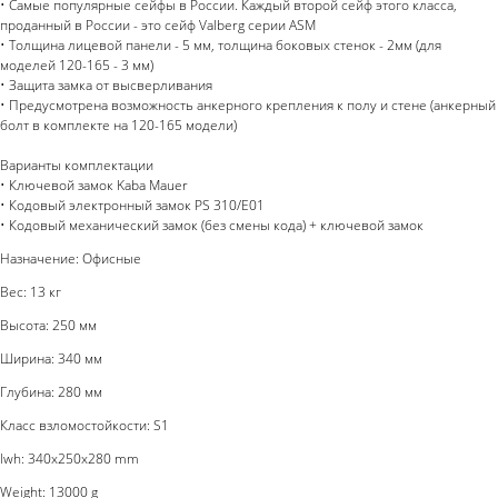
• Самые популярные сейфы в России. Каждый второй сейф этого класса,
проданный в России - это сейф Valberg серии ASM
• Толщина лицевой панели - 5 мм, толщина боковых стенок - 2мм (для
моделей 120-165 - 3 мм)
• Защита замка от высверливания
• Предусмотрена возможность анкерного крепления к полу и стене (анкерный
болт в комплекте на 120-165 модели)
Варианты комплектации
• Ключевой замок Kaba Mauer
• Кодовый электронный замок PS 310/E01
• Кодовый механический замок (без смены кода) + ключевой замок
Назначение: Офисные
Вес: 13 кг
Высота: 250 мм
Ширина: 340 мм
Глубина: 280 мм
Класс взломостойкости: S1
lwh: 340x250x280 mm
Weight: 13000 g