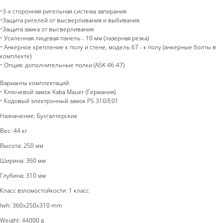
•3-х сторонняя ригельная система запирания
•Защита ригелей от высверливания и выбивания
•Защита замка от высверливания
• Усиленная лицевая панель - 10 мм (лазерная резка)
• Анкерное крепление к полу и стене, модель 67 - к полу (анкерные болты в
комплекте)
• Опция: дополнительные полки (ASK 46-47)
Варианты комплектаций:
• Ключевой замок Kaba Mauer (Германия)
• Кодовый электронный замок PS 310/E01
Назначение: Бухгалтерские
Вес: 44 кг
Высота: 250 мм
Ширина: 360 мм
Глубина: 310 мм
Класс взломостойкости: 1 класс
lwh: 360x250x310 mm
Weight: 44000 g