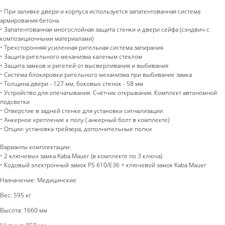
• При заливке двери и корпуса используется запатентованная система
армирования бетона
• Запатентованная многослойная защита стенки и двери сейфа (сэндвич с
композиционными материалами)
• Трехсторонняя усиленная ригельная система запирания
• Защита ригельного механизма каленым стеклом
• Защита замков и ригелей от высверливания и выбивания
• Система блокировки ригельного механизма при выбивание замка
• Толщина двери - 127 мм, боковых стенок - 58 мм
• Устройство для опечатывания. Счётчик открывания. Комплект автономной
подсветки
• Отверстие в задней стенке для установки сигнализации
• Анкерное крепление к полу ( анкерный болт в комплекте)
• Опции: установка трейзера, дополнительные полки
Варианты комплектации:
• 2 ключевых замка Kaba Mauer (в комплекте по 3 ключа)
• Кодовый электронный замок PS 610/E36 + ключевой замок Kaba Mauer
Назначение: Медицинские
Вес: 595 кг
Высота: 1660 мм