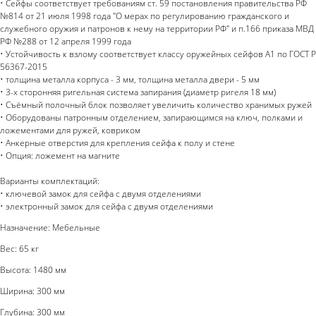
• Сейфы соответствует требованиям ст. 59 постановления правительства РФ
№814 от 21 июля 1998 года "О мерах по регулированию гражданского и
служебного оружия и патронов к нему на территории РФ" и п.166 приказа МВД
РФ №288 от 12 апреля 1999 года
• Устойчивость к взлому соответствует классу оружейных сейфов А1 по ГОСТ Р
56367-2015
• толщина металла корпуса - 3 мм, толщина металла двери - 5 мм
• 3-х сторонняя ригельная система запирания (диаметр ригеля 18 мм)
• Съёмный полочный блок позволяет увеличить количество хранимых ружей
• Оборудованы патронным отделением, запирающимся на ключ, полками и
ложементами для ружей, ковриком
• Анкерные отверстия для крепления сейфа к полу и стене
• Опция: ложемент на магните
Варианты комплектаций:
• ключевой замок для сейфа с двумя отделениями
• электронный замок для сейфа с двумя отделениями
Назначение: Мебельные
Вес: 65 кг
Высота: 1480 мм
Ширина: 300 мм
Глубина: 300 мм