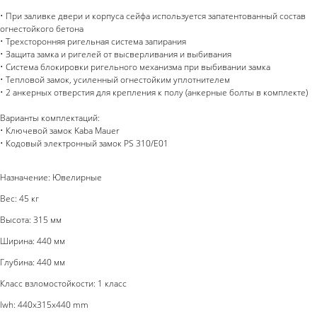
• При заливке двери и корпуса сейфа используется запатентованный состав
огнестойкого бетона
• Трехсторонняя ригельная система запирания
• Защита замка и ригелей от высверливания и выбивания
• Система блокировки ригельного механизма при выбивании замка
• Тепловой замок, усиленный огнестойким уплотнителем
• 2 анкерных отверстия для крепления к полу (анкерные болты в комплекте)
Варианты комплектаций:
• Ключевой замок Kaba Mauer
• Кодовый электронный замок PS 310/E01
Назначение: Ювелирные
Вес: 45 кг
Высота: 315 мм
Ширина: 440 мм
Глубина: 440 мм
Класс взломостойкости: 1 класс
lwh: 440x315x440 mm