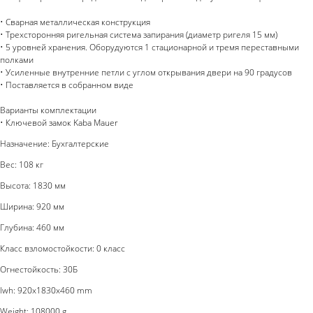
• Сварная металлическая конструкция
• Трехсторонняя ригельная система запирания (диаметр ригеля 15 мм)
• 5 уровней хранения. Оборудуются 1 стационарной и тремя переставными
полками
• Усиленные внутренние петли с углом открывания двери на 90 градусов
• Поставляется в собранном виде
Варианты комплектации
• Ключевой замок Kaba Mauer
Назначение: Бухгалтерские
Вес: 108 кг
Высота: 1830 мм
Ширина: 920 мм
Глубина: 460 мм
Класс взломостойкости: 0 класс
Огнестойкость: 30Б
lwh: 920x1830x460 mm
Weight: 108000 g