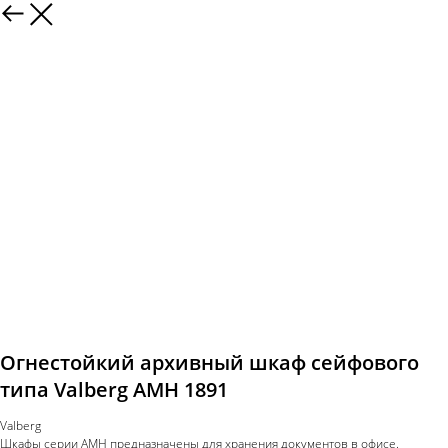
Огнестойкий архивный шкаф сейфового
типа Valberg AMH 1891
Valberg
Шкафы серии AMH предназначены для хранения документов в офисе.