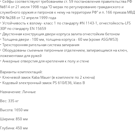
• Сейфы соответствуют требованиям ст. 59 постановления правительства РФ
№814 от 21 июля 1998 года "О мерах по регулированию гражданского и
служебного оружия и патронов к нему на территории РФ" и п. 166 приказа МВД
РФ №288 от 12 апреля 1999 года
• Устойчивость к взлому- класс 1 по стандарту #N 1143-1, огнестойкость-LFS
30P по стандарту EN 15659
• Двустенная конструкция двери корпуса залита огнестойким бетоном
• Толщина двери - 100 мм, толщина корпуса - 60 мм (кроме ASG/WS3)
• Трехсторонняя ригельная система запирания
• Оборудованы съемным патронным отделением, запирающимся на ключ,
ложементами для ружей
• Анкерные отверстия для крепления к полу и стене
Варианты комплектаций:
• Ключевой замок Kaba Mauer (в комплекте по 2 ключа)
• Кодовый электронный замок PS 610/E36, klass B
Назначение: Личные
Вес: 335 кг
Высота: 1650 мм
Ширина: 850 мм
Глубина: 450 мм