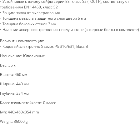
• Устойчивые к взлому сейфы серии ES, класс S2 (ГОСТ Р), соответствуют
требованиям EN 14450, класс S2
• Защита замка от высверливания
• Толщина металла в защитного слоя двери 5 мм
• Толщина боковых стенок 3 мм
• Наличие анкерного крепления к полу и стене (анкерные болты в комплекте)
Варианты комплектации:
• Кодовый электронный замок PS 310/E31, klass B
Назначение: Ювелирные
Вес: 35 кг
Высота: 460 мм
Ширина: 440 мм
Глубина: 354 мм
Класс взломостойкости: 0 класс
lwh: 440x460x354 mm
Weight: 35000 g