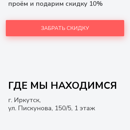
ЗАБРАТЬ СКИДКУ